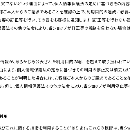
真実でないという理由によって、個人情報保護法の定めに基づきその内容
客様ご本人からのご請求であることを確認の上で、利用目的の達成に必要
内容の訂正等を行い、その旨をお客様に通知します（訂正等を行わない
報保護法その他の法令により、当ショップが訂正等の義務を負わない場合は
人情報が、あらかじめ公表された利用目的の範囲を超えて取り扱われて
由により、個人情報保護法の定めに基づきその利用の停止又は消去（以下
あることが判明した場合には、お客様ご本人からのご請求であることを
す。但し、個人情報保護法その他の法令により、当ショップが利用停止等
の利用
kie及びこれに類する技術を利用することがあります。これらの技術は、当